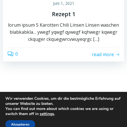
Juni 1, 2021
Rezept 1
lorum ipsum 5 Karotten Chili Linsen Linsen waschen
blabkabkla… ywegf yqwgf qywegf kqhwegr kqwegr
ckquger ckquegwrcvwuyeqrgc […]
0
read more
Wir verwenden Cookies, um dir die bestmögliche Erfahrung auf
unserer Website zu bieten.
© 2026 Charlotte. Created for free using WordPress
You can find out more about which cookies we are using or
switch them off in
settings
.
and
Colibri
Akzeptieren