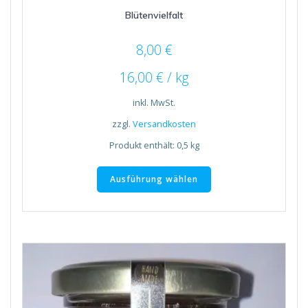
Blütenvielfalt
8,00
€
16,00
€
/
kg
inkl. MwSt.
zzgl.
Versandkosten
Produkt enthält: 0,5
kg
Dieses
Produkt
Ausführung wählen
weist
mehrere
Varianten
auf.
Die
Optionen
können
auf