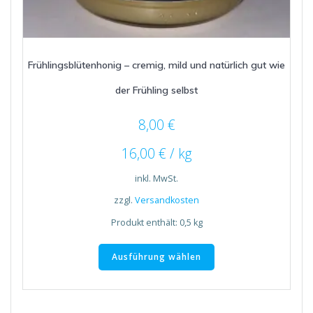
Frühlingsblütenhonig – cremig, mild und natürlich gut wie
der Frühling selbst
8,00
€
16,00
€
/
kg
inkl. MwSt.
zzgl.
Versandkosten
Produkt enthält: 0,5
kg
Dieses
Produkt
Ausführung wählen
weist
mehrere
Varianten