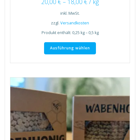
20,00
€
–
18,00
€
/
kg
inkl. MwSt.
zzgl.
Versandkosten
Produkt enthält: 0,25
kg
– 0,5
kg
Dieses
Produkt
Ausführung wählen
weist
mehrere
Varianten
auf.
Die
Optionen
können
auf
der
Produktseite
gewählt
werden