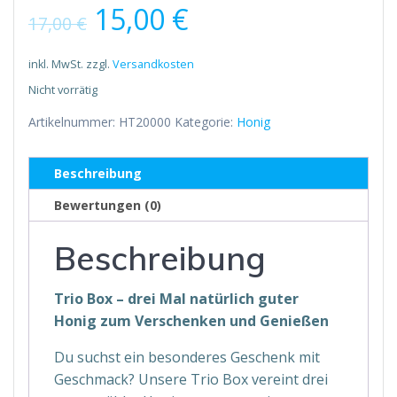
Ursprünglicher
Aktueller
15,00
€
17,00
€
Preis
Preis
inkl. MwSt.
zzgl.
Versandkosten
Nicht vorrätig
war:
ist:
Artikelnummer:
HT20000
Kategorie:
Honig
17,00 €
15,00 €.
Beschreibung
Bewertungen (0)
Beschreibung
Trio Box – drei Mal natürlich guter
Honig zum Verschenken und Genießen
Du suchst ein besonderes Geschenk mit
Geschmack? Unsere Trio Box vereint drei