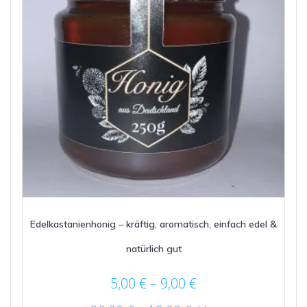
der
Produktseite
gewählt
werden
Edelkastanienhonig – kräftig, aromatisch, einfach edel &
natürlich gut
5,00
€
–
9,00
€