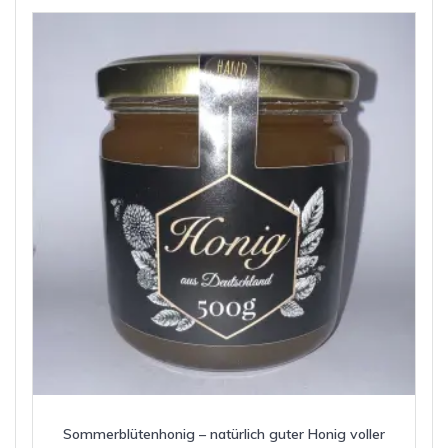
auf.
Die
Optionen
können
auf
der
Produktseite
gewählt
werden
Sommerblütenhonig – natürlich guter Honig voller